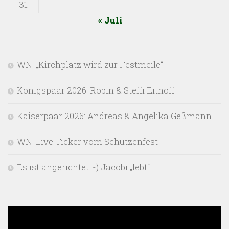
31
« Juli
WN: „Kirchplatz wird zur Festmeile“
Königspaar 2026: Robin & Steffi Eithoff
Kaiserpaar 2026: Andreas & Angelika Geßmann
WN: Live Ticker vom Schützenfest
Es ist angerichtet :-) Jacobi „lebt“