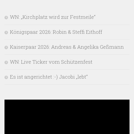
WN: „Kirchplatz wird zur Festmeile“
Königspaar 2026: Robin & Steffi Eithoff
Kaiserpaar 2026: Andreas & Angelika Geßmann
WN: Live Ticker vom Schützenfest
Es ist angerichtet :-) Jacobi „lebt“