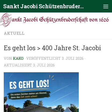
Sankt Jacobi Schützenbruderschaft von 1626
Zum Inhalt springen
AKTUELL
Es geht los > 400 Jahre St. Jacobi
VON
KAKO
· VERÖFFENTLICHT
3. JULI 2026
·
AKTUALISIERT
3. JULI 2026