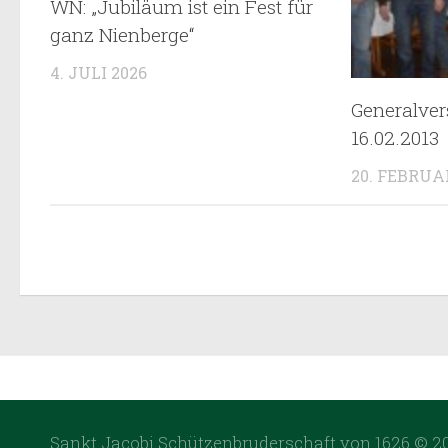
WN: „Jubiläum ist ein Fest für
ganz Nienberge“
4. JULI 2026
Generalve
16.02.2013
20. FEBRUA
Sankt Jacobi Schützenbruderschaft von 1626 © 20