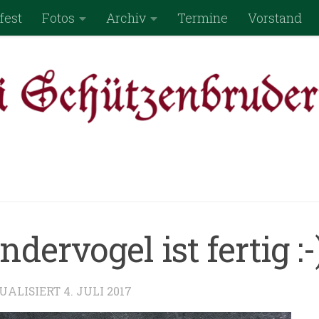
fest
Fotos
Archiv
Termine
Vorstand
ervogel ist fertig :-
UALISIERT
4. JULI 2017