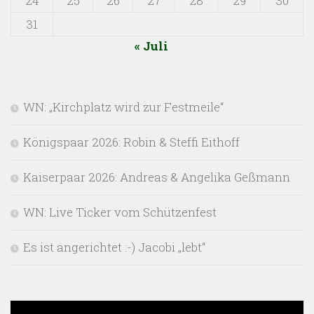
24
25
26
27
28
29
30
31
« Juli
WN: „Kirchplatz wird zur Festmeile“
Königspaar 2026: Robin & Steffi Eithoff
Kaiserpaar 2026: Andreas & Angelika Geßmann
WN: Live Ticker vom Schützenfest
Es ist angerichtet :-) Jacobi „lebt“