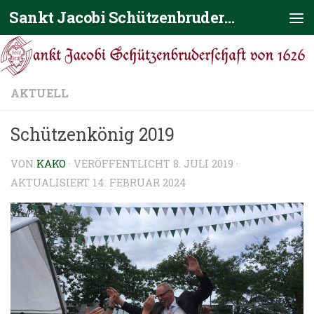
Sankt Jacobi Schützenbruderschaft von 1626
Zum Inhalt springen
AKTUELL
Schützenkönig 2019
VON
KAKO
· VERÖFFENTLICHT
8. JULI 2019
·
AKTUALISIERT
14. FEBRUAR 2024