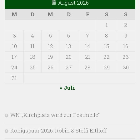
August 2026
M
D
M
D
F
S
S
1
2
3
4
5
6
7
8
9
10
11
12
13
14
15
16
17
18
19
20
21
22
23
24
25
26
27
28
29
30
31
« Juli
WN: „Kirchplatz wird zur Festmeile“
Königspaar 2026: Robin & Steffi Eithoff