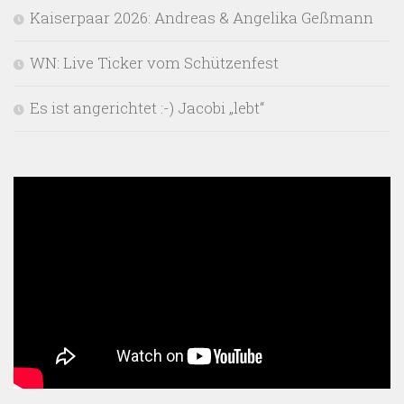
Kaiserpaar 2026: Andreas & Angelika Geßmann
WN: Live Ticker vom Schützenfest
Es ist angerichtet :-) Jacobi „lebt“