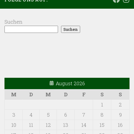
Suchen
Suchen
August 2026
M
D
M
D
F
S
S
1
2
3
4
5
6
7
8
9
10
11
12
13
14
15
16