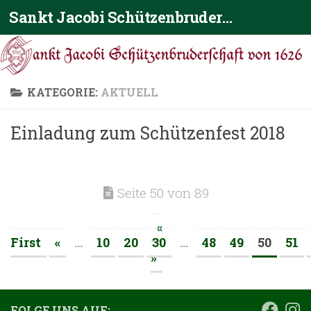
Sankt Jacobi Schützenbruderschaft von 1626
Zum Inhalt springen
KATEGORIE:
AKTUELL
Einladung zum Schützenfest 2018
Seite 50 von 89
«
First
«
...
10
20
30
...
48
49
50
51
»
FOLGE UNS AUF: