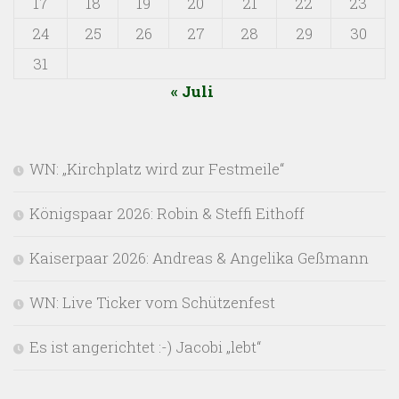
17
18
19
20
21
22
23
24
25
26
27
28
29
30
31
« Juli
WN: „Kirchplatz wird zur Festmeile“
Königspaar 2026: Robin & Steffi Eithoff
Kaiserpaar 2026: Andreas & Angelika Geßmann
WN: Live Ticker vom Schützenfest
Es ist angerichtet :-) Jacobi „lebt“