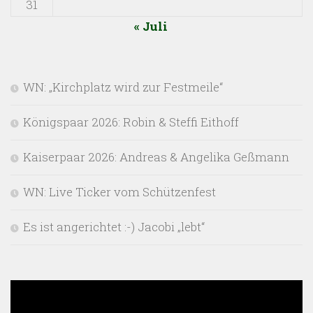
31
« Juli
WN: „Kirchplatz wird zur Festmeile“
Königspaar 2026: Robin & Steffi Eithoff
Kaiserpaar 2026: Andreas & Angelika Geßmann
WN: Live Ticker vom Schützenfest
Es ist angerichtet :-) Jacobi „lebt“