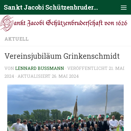
Sankt Jacobi Schützenbruderschaft von 1626
Zum Inhalt springen
AKTUELL
Vereinsjubiläum Grinkenschmidt
VON
LENNARD BUSSMANN
· VERÖFFENTLICHT
21. MAI
2024
· AKTUALISIERT
26. MAI 2024