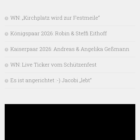
WN: „Kirchplatz wird zur Festmeile“
Königspaar 2026: Robin & Steffi Eithoff
Kaiserpaar 2026: Andreas & Angelika Geßmann
WN: Live Ticker vom Schützenfest
Es ist angerichtet :-) Jacobi „lebt“