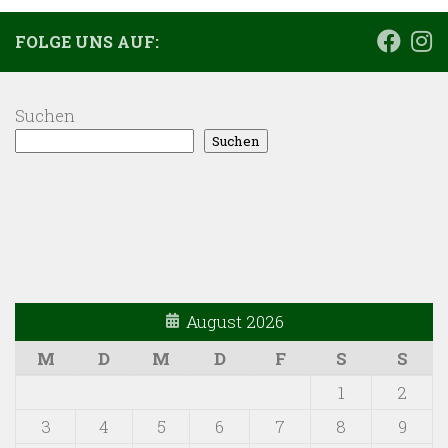
FOLGE UNS AUF:
Suchen
Suchen
August 2026
M
D
M
D
F
S
S
1
2
3
4
5
6
7
8
9