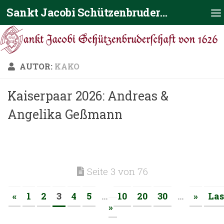
Sankt Jacobi Schützenbruderschaft von 1626
Zum Inhalt springen
AUTOR:
KAKO
Kaiserpaar 2026: Andreas &
Angelika Geßmann
Seite 3 von 76
«
1
2
3
4
5
...
10
20
30
...
»
Las
»